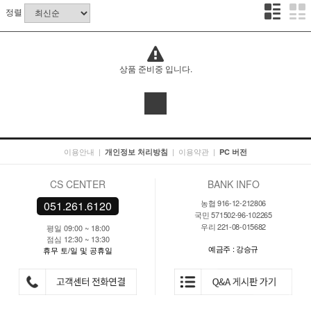
정렬
상품 준비중 입니다.
이용안내
|
|
이용약관
|
개인정보 처리방침
PC 버전
CS CENTER
BANK INFO
농협 916-12-212806
051.261.6120
국민 571502-96-102265
우리 221-08-015682
평일 09:00 ~ 18:00
점심 12:30 ~ 13:30
예금주 : 강승규
휴무 토/일 및 공휴일