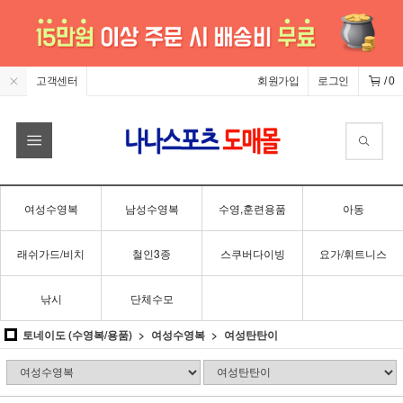
고객센터
회원가입
로그인
/
0
여성수영복
남성수영복
수영,훈련용품
아동
래쉬가드/비치
철인3종
스쿠버다이빙
요가/휘트니스
낚시
단체수모
토네이도 (수영복/용품)
여성수영복
여성탄탄이