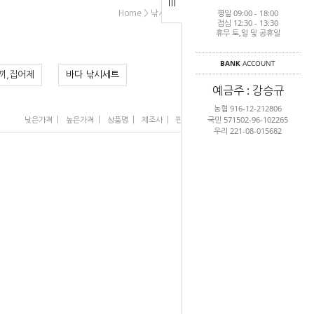
평일 09:00 - 18:00
>
>
>
Home
낚시
바다낚시
바다 낚시세트
점심 12:30 - 13:30
휴무 토,일 및 공휴일
BANK
ACCOUNT
끼,집어제
바다 낚시세트
예금주 : 강승규
농협 916-12-212806
국민 571502-96-102265
|
|
|
|
|
낮은가격
높은가격
상품명
제조사
판매순위
많이 본 상품
우리 221-08-015682