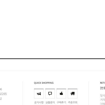
QUICK SHOPPING
RET
[반
06
02265
당사
82
저작
공지사항
상품문의
구매후기
주문조회
처벌