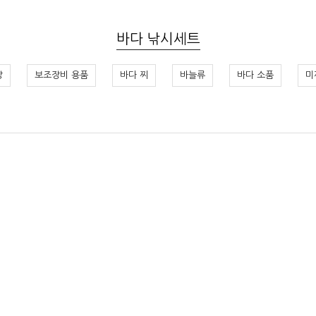
바다 낚시세트
망
보조장비 용품
바다 찌
바늘류
바다 소품
미