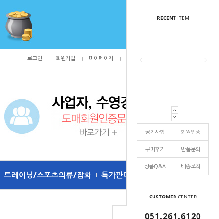
RECENT
ITEM
로그인
회원가입
마이페이지
주문조회
/
0
공지사항
회원인증
구매후기
반품문의
상품Q&A
배송조희
트레이닝/스포츠의류/잡화
특가판매
CUSTOMER
CENTER
051.261.6120