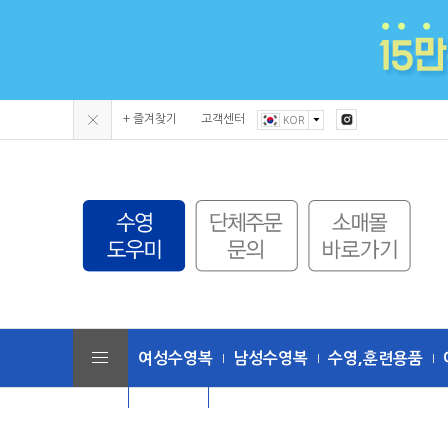
+ 즐겨찾기
고객센터
KOR
여성수영복
남성수영복
수영,훈련용품
단체수모
토네이도 (수영복/용품)