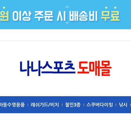
아동수영용품
래쉬가드/비치
철인3종
스쿠버다이빙
낚시