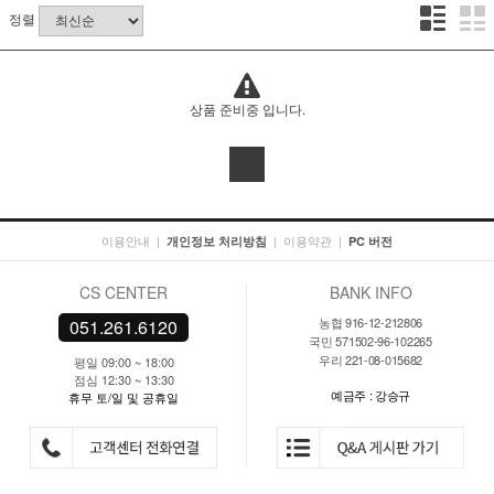
정렬
상품 준비중 입니다.
이용안내
|
|
이용약관
|
개인정보 처리방침
PC 버전
CS CENTER
BANK INFO
농협 916-12-212806
051.261.6120
국민 571502-96-102265
우리 221-08-015682
평일 09:00 ~ 18:00
점심 12:30 ~ 13:30
예금주 : 강승규
휴무 토/일 및 공휴일