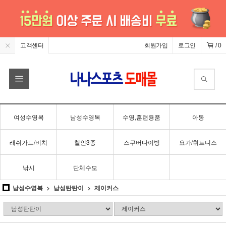
고객센터
회원가입
로그인
/
0
여성수영복
남성수영복
수영,훈련용품
아동
래쉬가드/비치
철인3종
스쿠버다이빙
요가/휘트니스
낚시
단체수모
남성수영복
남성탄탄이
제이커스