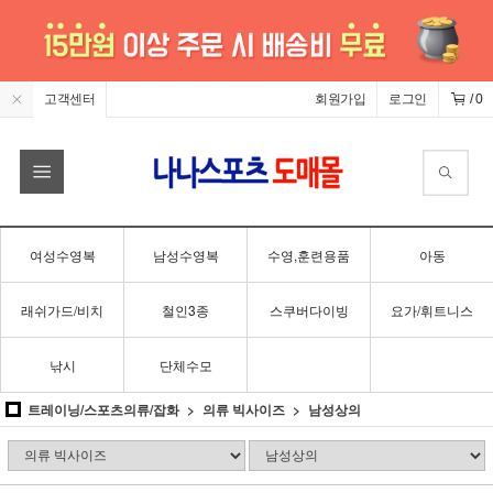
고객센터
회원가입
로그인
/
0
여성수영복
남성수영복
수영,훈련용품
아동
래쉬가드/비치
철인3종
스쿠버다이빙
요가/휘트니스
낚시
단체수모
트레이닝/스포츠의류/잡화
의류 빅사이즈
남성상의