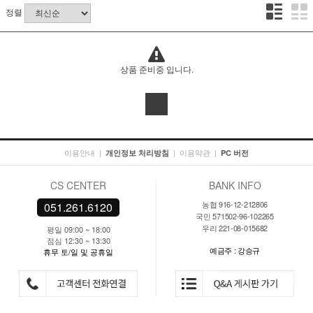
정렬
상품 준비중 입니다.
이용안내
|
|
이용약관
|
개인정보 처리방침
PC 버전
CS CENTER
BANK INFO
농협 916-12-212806
051.261.6120
국민 571502-96-102265
우리 221-08-015682
평일 09:00 ~ 18:00
점심 12:30 ~ 13:30
예금주 : 강승규
휴무 토/일 및 공휴일