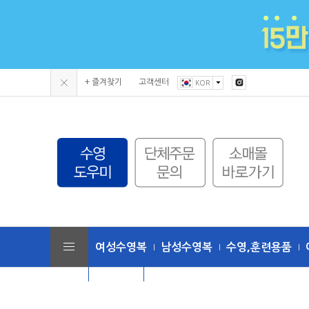
+ 즐겨찾기
고객센터
KOR
여성수영복
남성수영복
수영,훈련용품
단체수모
토네이도 (수영복/용품)