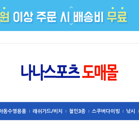
아동수영용품
래쉬가드/비치
철인3종
스쿠버다이빙
낚시