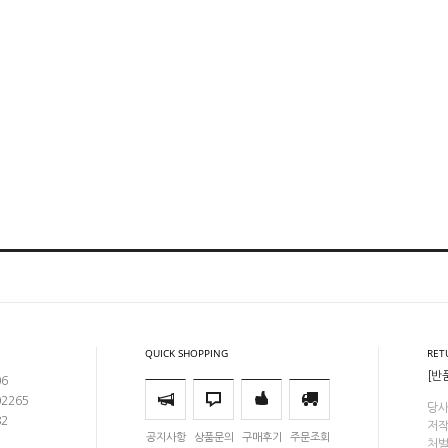
QUICK SHOPPING
RET
[반
06
02265
당사
82
저작
공지사항
상품문의
구매후기
주문조회
처벌