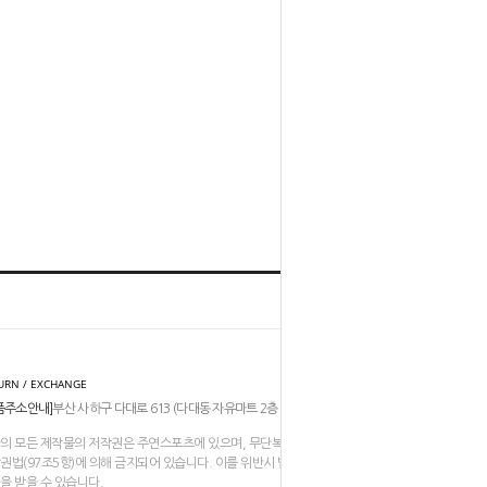
홈
TOP
URN / EXCHANGE
품주소안내]
부산 사하구 다대로 613 (다대동 자유마트 2층 206-211호)
의 모든 제작물의 저작권은 주연스포츠에 있으며, 무단복제나 도용은
권법(97조5항)에 의해 금지되어 있습니다. 이를 위반시 법적인
을 받을 수 있습니다.