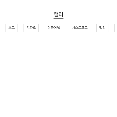
랠리
후그
지파오
더파이널
네스트프로
랠리