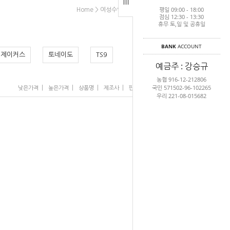
평일 09:00 - 18:00
>
>
>
Home
여성수영복
여성일반용 U형
랠리
점심 12:30 - 13:30
휴무 토,일 및 공휴일
BANK
ACCOUNT
제이커스
토네이도
TS9
예금주 : 강승규
농협 916-12-212806
국민 571502-96-102265
|
|
|
|
|
낮은가격
높은가격
상품명
제조사
판매순위
많이 본 상품
우리 221-08-015682