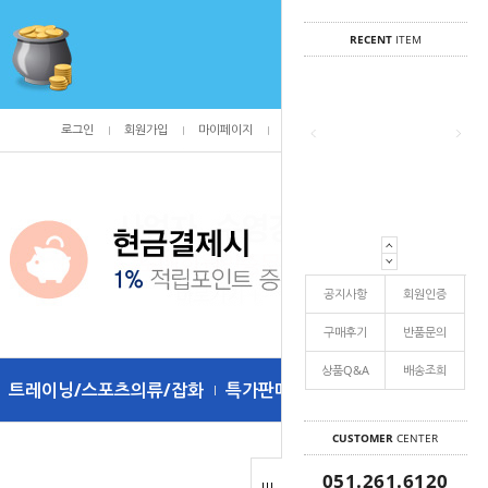
RECENT
ITEM
로그인
회원가입
마이페이지
주문조회
/
0
공지사항
회원인증
구매후기
반품문의
상품Q&A
배송조희
트레이닝/스포츠의류/잡화
특가판매
CUSTOMER
CENTER
051.261.6120