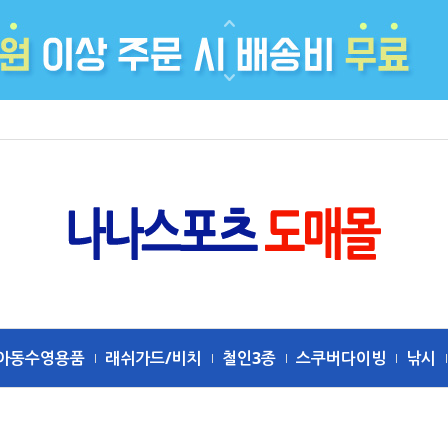
아동수영용품
래쉬가드/비치
철인3종
스쿠버다이빙
낚시