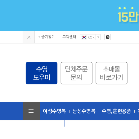
+ 즐겨찾기
고객센터
KOR
여성수영복
남성수영복
수영,훈련용품
단체수모
토네이도 (수영복/용품)