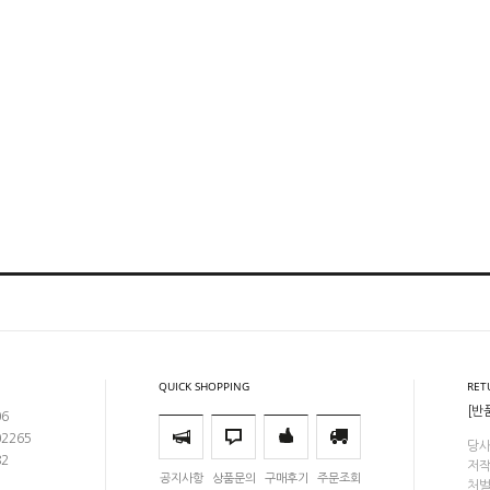
QUICK SHOPPING
RET
[반
06
02265
당사
82
저작
공지사항
상품문의
구매후기
주문조회
처벌