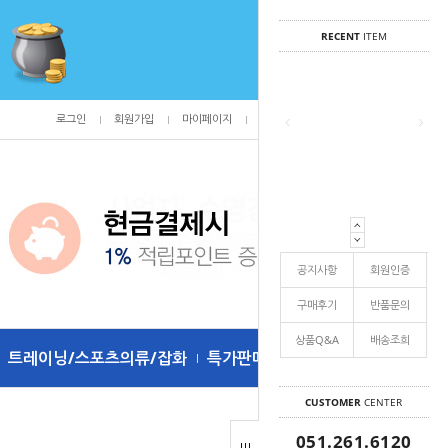
RECENT
ITEM
로그인
회원가입
마이페이지
주문조회
/
0
공지사항
회원인증
구매후기
반품문의
상품Q&A
배송조희
트레이닝/스포츠의류/잡화
특가판매
CUSTOMER
CENTER
051.261.6120