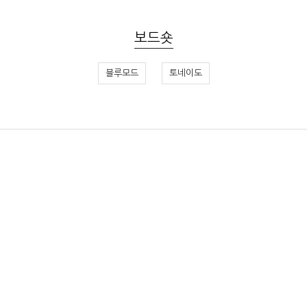
보드숏
블루모드
토네이도