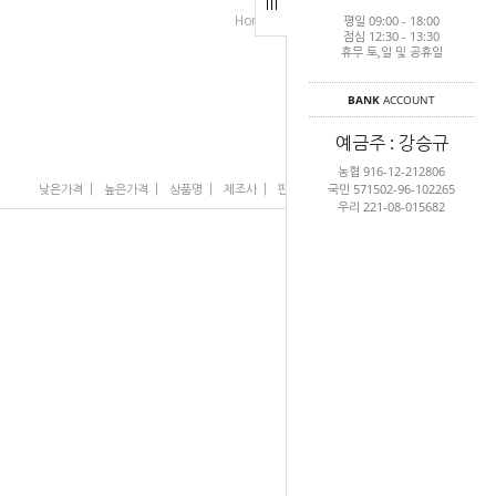
평일 09:00 - 18:00
>
>
Home
래쉬가드/비치
보드숏
점심 12:30 - 13:30
휴무 토,일 및 공휴일
BANK
ACCOUNT
예금주 : 강승규
농협 916-12-212806
국민 571502-96-102265
|
|
|
|
|
낮은가격
높은가격
상품명
제조사
판매순위
많이 본 상품
우리 221-08-015682