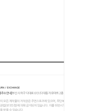
홈
TOP
URN / EXCHANGE
품주소안내]
부산 사하구 다대로 613 (다대동 자유마트 2층 206-211호)
의 모든 제작물의 저작권은 주연스포츠에 있으며, 무단복제나 도용은
권법(97조5항)에 의해 금지되어 있습니다. 이를 위반시 법적인
을 받을 수 있습니다.