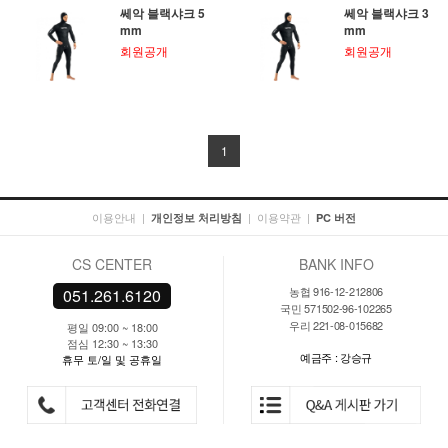
쎄악 블랙샤크 5
쎄악 블랙샤크 3
mm
mm
회원공개
회원공개
1
이용안내
|
|
이용약관
|
개인정보 처리방침
PC 버전
CS CENTER
BANK INFO
농협 916-12-212806
051.261.6120
국민 571502-96-102265
우리 221-08-015682
평일 09:00 ~ 18:00
점심 12:30 ~ 13:30
예금주 : 강승규
휴무 토/일 및 공휴일