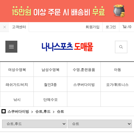
고객센터
회원가입
로그인
/
0
여성수영복
남성수영복
수영,훈련용품
아동
래쉬가드/비치
철인3종
스쿠버다이빙
요가/휘트니스
낚시
단체수모
스쿠버다이빙
슈트,후드
슈트