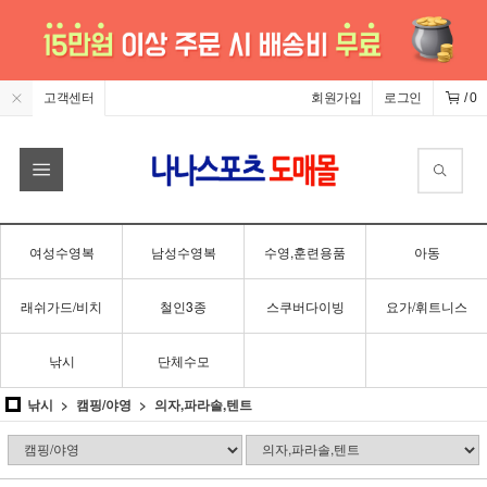
고객센터
회원가입
로그인
/
0
여성수영복
남성수영복
수영,훈련용품
아동
래쉬가드/비치
철인3종
스쿠버다이빙
요가/휘트니스
낚시
단체수모
낚시
캠핑/야영
의자,파라솔,텐트