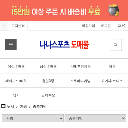
고객센터
회원가입
로그인
/
0
여성수영복
남성수영복
수영,훈련용품
아동
래쉬가드/비치
철인3종
스쿠버다이빙
요가/휘트니스
낚시
단체수모
낚시
가방
중층가방