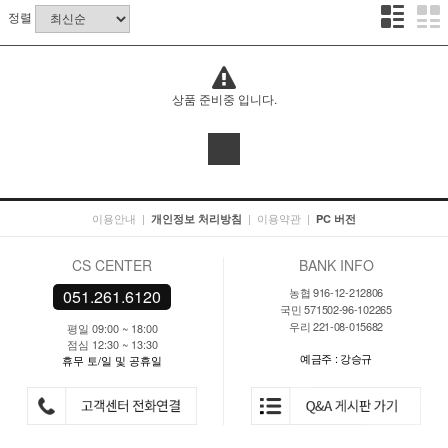
정렬
상품 준비중 입니다.
이용안내
|
|
이용약관
|
개인정보 처리방침
PC 버전
CS CENTER
BANK INFO
농협 916-12-212806
051.261.6120
국민 571502-96-102265
우리 221-08-015682
평일 09:00 ~ 18:00
점심 12:30 ~ 13:30
예금주 : 강승규
휴무 토/일 및 공휴일