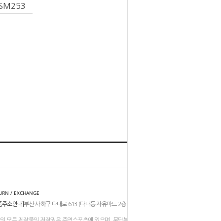
SM253
홈
TOP
URN / EXCHANGE
품주소안내]
부산 사하구 다대로 613 (다대동 자유마트 2층 206-211호)
의 모든 제작물의 저작권은 주연스포츠에 있으며, 무단복제나 도용은