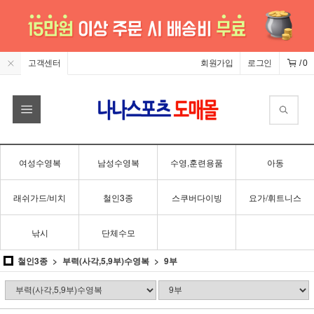
고객센터
회원가입
로그인
/
0
여성수영복
남성수영복
수영,훈련용품
아동
래쉬가드/비치
철인3종
스쿠버다이빙
요가/휘트니스
낚시
단체수모
철인3종
부력(사각,5,9부)수영복
9부