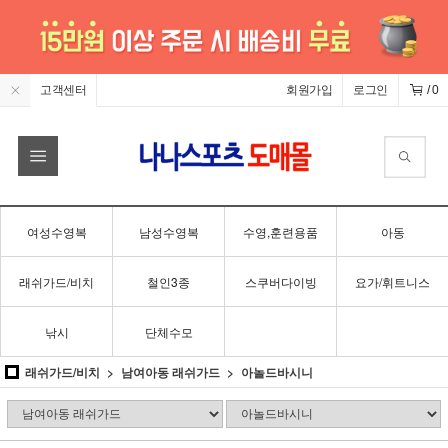
고객센터
회원가입
로그인
/
0
여성수영복
남성수영복
수영,훈련용품
아동
래쉬가드/비치
철인3종
스쿠버다이빙
요가/휘트니스
낚시
단체수모
래쉬가드/비치
남여아동 래쉬가드
아놀드바시니