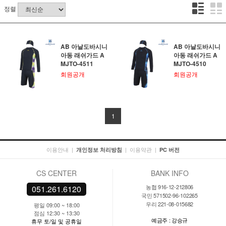
정렬
AB 아날도바시니
AB 아날도바시니
아동 래쉬가드 A
아동 래쉬가드 A
MJTO-4511
MJTO-4510
회원공개
회원공개
1
이용안내
|
|
이용약관
|
개인정보 처리방침
PC 버전
CS CENTER
BANK INFO
농협 916-12-212806
051.261.6120
국민 571502-96-102265
우리 221-08-015682
평일 09:00 ~ 18:00
점심 12:30 ~ 13:30
예금주 : 강승규
휴무 토/일 및 공휴일