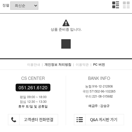
정렬
상품 준비중 입니다.
이용안내
|
|
이용약관
|
개인정보 처리방침
PC 버전
CS CENTER
BANK INFO
농협 916-12-212806
051.261.6120
국민 571502-96-102265
우리 221-08-015682
평일 09:00 ~ 18:00
점심 12:30 ~ 13:30
예금주 : 강승규
휴무 토/일 및 공휴일