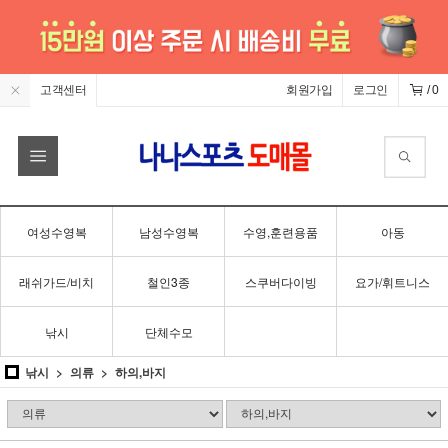
고객센터
회원가입
로그인
/
0
여성수영복
남성수영복
수영,훈련용품
아동
래쉬가드/비치
철인3종
스쿠버다이빙
요가/휘트니스
낚시
단체수모
낚시
의류
하의,바지