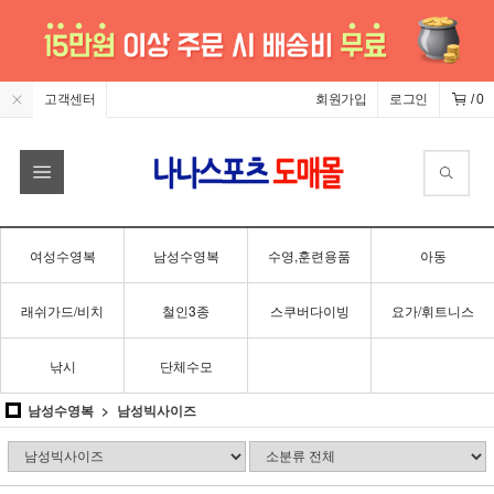
고객센터
회원가입
로그인
/
0
여성수영복
남성수영복
수영,훈련용품
아동
래쉬가드/비치
철인3종
스쿠버다이빙
요가/휘트니스
낚시
단체수모
남성수영복
남성빅사이즈