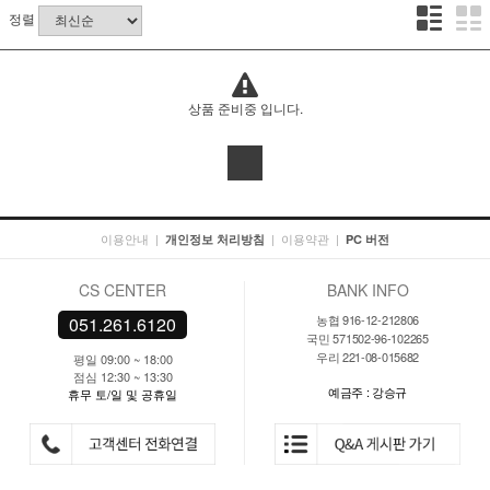
정렬
상품 준비중 입니다.
이용안내
|
|
이용약관
|
개인정보 처리방침
PC 버전
CS CENTER
BANK INFO
농협 916-12-212806
051.261.6120
국민 571502-96-102265
우리 221-08-015682
평일 09:00 ~ 18:00
점심 12:30 ~ 13:30
예금주 : 강승규
휴무 토/일 및 공휴일