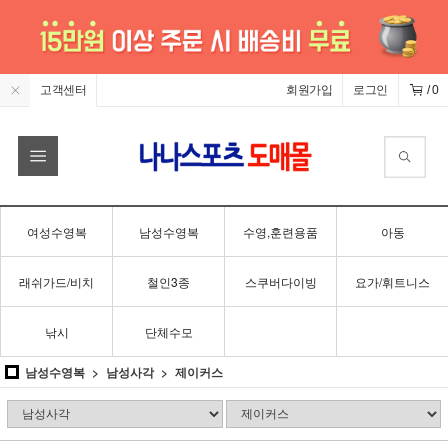
고객센터
회원가입
로그인
/
0
여성수영복
남성수영복
수영,훈련용품
아동
래쉬가드/비치
철인3종
스쿠버다이빙
요가/휘트니스
낚시
단체수모
남성수영복
남성사각
제이커스