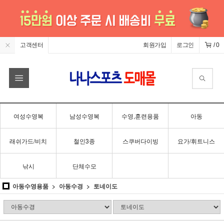
고객센터
회원가입
로그인
/
0
여성수영복
남성수영복
수영,훈련용품
아동
래쉬가드/비치
철인3종
스쿠버다이빙
요가/휘트니스
낚시
단체수모
아동수영용품
아동수경
토네이도