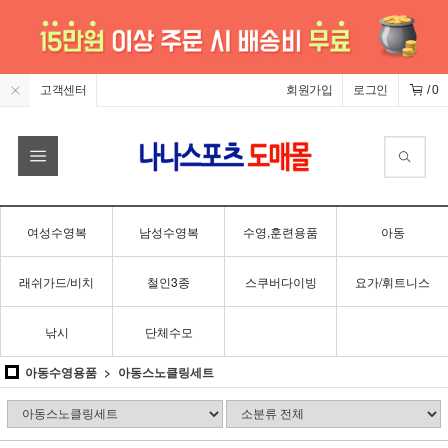
고객센터
회원가입
로그인
/
0
여성수영복
남성수영복
수영,훈련용품
아동
래쉬가드/비치
철인3종
스쿠버다이빙
요가/휘트니스
낚시
단체수모
아동수영용품
아동스노클링세트