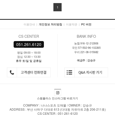
1
이용안내
|
|
이용약관
|
개인정보 처리방침
PC 버전
CS CENTER
BANK INFO
농협 916-12-212806
051.261.6120
국민 571502-96-102265
우리 221-08-015682
평일 09:00 ~ 18:00
점심 12:30 ~ 13:30
예금주 : 강승규
휴무 토/일 및 공휴일
스윔플러스 인스타그램 바로가기
COMPANY : 나나스포츠 도매몰 / OWNER : 강승규
ADDRESS : 부산 사하구 다대로 613 (다대동 자유마트 2층 206-211호)
CS CENTER : 051-261-6120