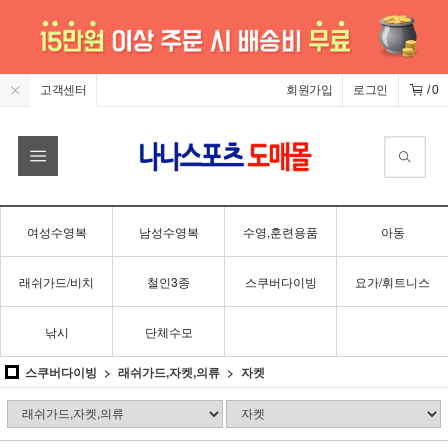
고객센터
회원가입
로그인
/
0
여성수영복
남성수영복
수영,훈련용품
아동
래쉬가드/비치
철인3종
스쿠버다이빙
요가/휘트니스
낚시
단체수모
스쿠버다이빙
래쉬가드,자켓,의류
자켓