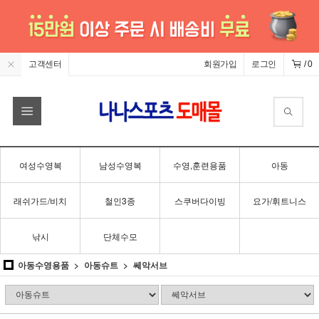
고객센터
회원가입
로그인
/
0
여성수영복
남성수영복
수영,훈련용품
아동
래쉬가드/비치
철인3종
스쿠버다이빙
요가/휘트니스
낚시
단체수모
아동수영용품
아동슈트
쎄악서브