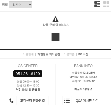
정렬
상품 준비중 입니다.
이용안내
|
|
이용약관
|
개인정보 처리방침
PC 버전
CS CENTER
BANK INFO
농협 916-12-212806
051.261.6120
국민 571502-96-102265
우리 221-08-015682
평일 09:00 ~ 18:00
점심 12:30 ~ 13:30
예금주 : 강승규
휴무 토/일 및 공휴일